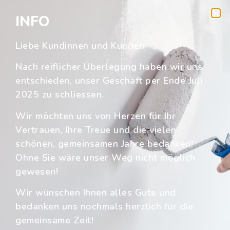
Tagesordnung. Dabei kommen wir
INFO
selbstverständlich auch gerne zu Ihnen vor Ort,
besichtigen vorab die zu bearbeitende Fläche
Liebe Kundinnen und Kunden
und beraten Sie mit unserem langjährigen
Fachwissen.
Nach reiflicher Überlegung haben wir uns
entschieden, unser Geschäft per Ende Juli
2025 zu schliessen.
MEHR ERFAHREN
Wir möchten uns von Herzen für Ihr
Vertrauen, Ihre Treue und die vielen
schönen, gemeinsamen Jahre bedanken!
Ohne Sie wäre unser Weg nicht möglich
MALER ARNOLD AG
gewesen!
IHR TRADITIONELLES
MALERGESCHÄFT IN REIDEN
Wir wünschen Ihnen alles Gute und
bedanken uns nochmals herzlich für die
Die Malerei Arnold AG ist ein regional tätiges
gemeinsame Zeit!
Familienunternehmen von Profis für