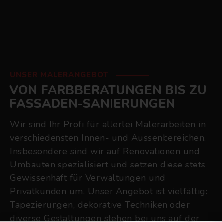
UNSER MALERANGEBOT
VON FARBBERATUNGEN BIS ZU
FASSADEN-SANIERUNGEN
Wir sind Ihr Profi für allerlei Malerarbeiten in
verschiedensten Innen- und Aussenbereichen.
Insbesondere sind wir auf Renovationen und
Umbauten spezialisiert und setzen diese stets
Gewissenhaft für Verwaltungen und
Privatkunden um. Unser Angebot ist vielfältig:
Tapezierungen, dekorative Techniken oder
diverse Gestaltungen stehen bei uns auf der