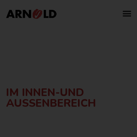
IHR PROFI FÜR
MALERARBEITEN
IM INNEN-UND
AUSSENBEREICH
Herzlich willkommen bei Maler Arnold AG,
Ihrem Profi für Malerarbeiten in Reiden. Wir
sind Ihre Spezialisten für Malerarbeiten bei